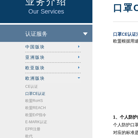
业务介绍
口罩
Our Services
认证服务
口罩CE认证
欧盟根据用
中国版块
亚洲版块
欧亚版块
欧洲版块
CE认证
口罩CE认证
欧盟RoHS
欧盟REACH
欧盟ErP指令
1、个人防护
E-MARK认证
个人防护口罩
EPR注册
对应的标准是
欧代