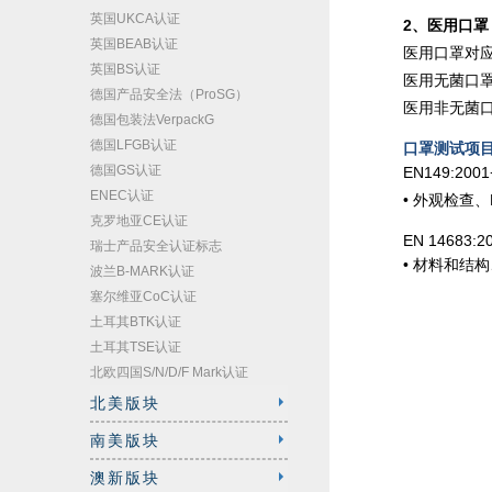
英国UKCA认证
2、医用口罩
英国BEAB认证
医用口罩对应标
英国BS认证
医用无菌口
德国产品安全法（ProSG）
医用非无菌
德国包装法VerpackG
德国LFGB认证
口罩测试项
德国GS认证
EN149:2
ENEC认证
• 外观检查
克罗地亚CE认证
EN 14683
瑞士产品安全认证标志
• 材料和
波兰B-MARK认证
塞尔维亚CoC认证
土耳其BTK认证
土耳其TSE认证
北欧四国S/N/D/F Mark认证
北美版块
南美版块
澳新版块