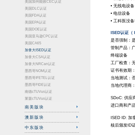
美国加州能效CEC认证
•
无线电设备
美国DLC认证
•
电信设备
美国FDA认证
•
工科医没备
美国EPA认证
美国DOE认证
ISED认证（ In
美国亚马逊CPC认证
是否强制：
美国CA65
管制产品：广播
加拿大ISED认证
终端设备
加拿大CSA认证
工厂检查：
加拿大NRCan认证
证书有效期
墨西哥NOM认证
当地测试：
墨西哥IFETEL认证
墨西哥FIDE认证
当地代理商：
南德cTUVus认证
SDoC: 
莱茵cTUVus认证
进口商和产品
南美版块
澳新版块
ISED I
核后颁发ID
中东版块