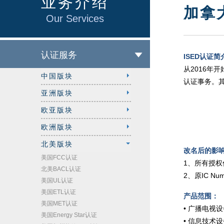
业务介绍
加拿
Our Services
认证服务
ISED认证简
从2016年开始
中国版块
认证事务。
亚洲版块
欧亚版块
欧洲版块
北美版块
改名后的影
美国FCC认证
1、所有授权信的抬
北美BACL认证
2、原IC N
美国UL认证
美国ETL认证
产品范围：
美国MET认证
• 广播电视
美国Energy Star认证
•
信息技术设