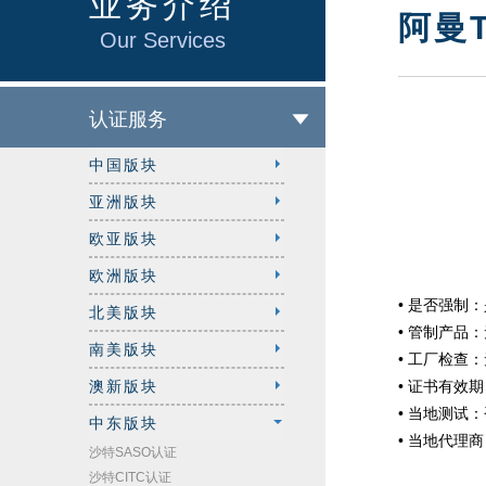
业务介绍
阿曼
Our Services
认证服务
中国版块
亚洲版块
欧亚版块
欧洲版块
• 是否强制
北美版块
•
管制产品：
南美版块
•
工厂检查：
澳新版块
•
证书有效期
•
当地测试：
中东版块
•
当地代理商
沙特SASO认证
沙特CITC认证