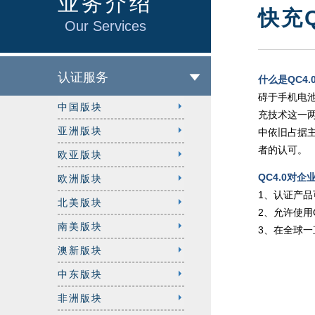
业务介绍
快充
Our Services
认证服务
什么是QC4.
碍于手机电
中国版块
充技术这一
亚洲版块
中依旧占据主
者的认可。
欧亚版块
QC4.0对
欧洲版块
1、认证产品
北美版块
2、允许使用
南美版块
3、在全球
澳新版块
中东版块
非洲版块