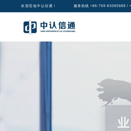
欢迎莅临中认信通！
服务热线 +86-769-83085888 / +