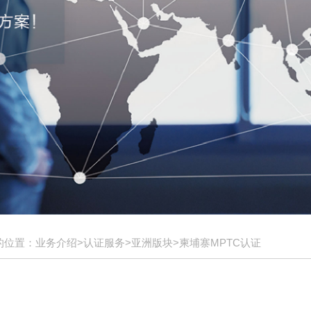
的位置：业务介绍>认证服务>亚洲版块>柬埔寨MPTC认证